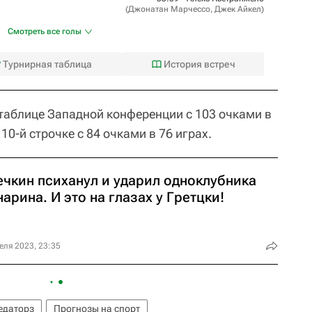
(
Джонатан Марчессо
,
Джек Айкел
)
Смотреть все голы
Турнирная таблица
История встреч
 таблице Западной конференции с 103 очками в
10-й строчке с 84 очками в 76 играх.
ечкин психанул и ударил одноклубника
арина. И это на глазах у Гретцки!
еля 2023, 23:35
едаторз
Прогнозы на спорт