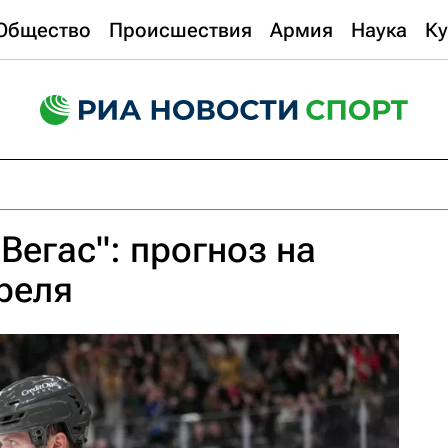
Общество
Происшествия
Армия
Наука
Ку
Вегас": прогноз на
реля