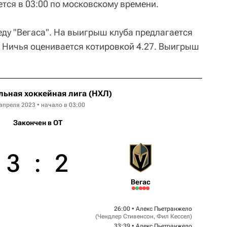
ется в 03:00 по московскому времени.
ду "Вегаса". На выигрыш клуба предлагается
. Ничья оценивается котировкой 4.27. Выигрыш
ьная хоккейная лига (НХЛ)
апреля 2023 • начало в 03:00
Закончен в OT
3
:
2
Вегас
26:00 •
Алекс Пьетранжело
(
Чендлер Стивенсон
,
Фил Кессел
)
33:39 •
Алекс Пьетранжело