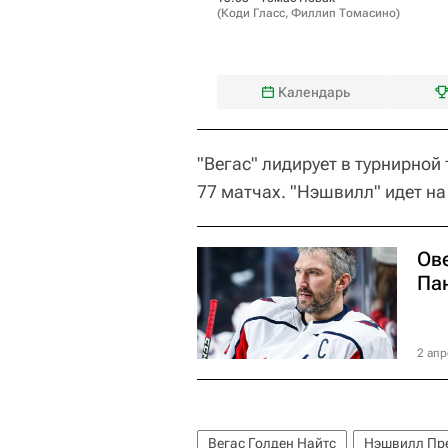
(
Коди Гласс
,
Филлип Томасино
)
Календарь
"Вегас" лидирует в турнирной
77 матчах. "Нэшвилл" идет на 
Ов
Пан
2 апр
Вегас Голден Найтс
Нэшвилл Пр