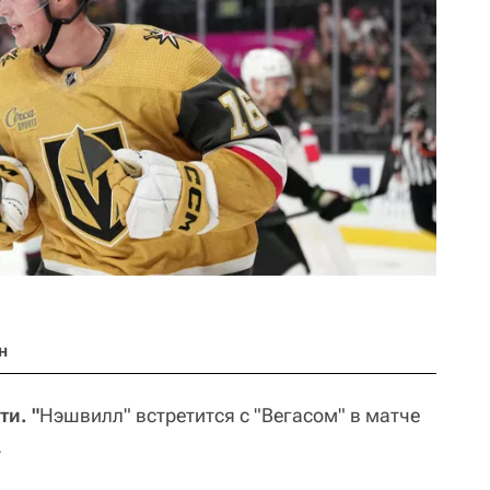
н
и. "
Нэшвилл" встретится с "Вегасом" в матче
.