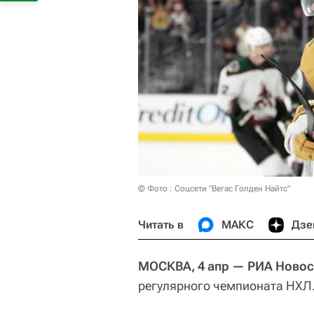
© Фото : Соцсети "Вегас Голден Найтс"
Читать в
МАКС
Дзе
МОСКВА, 4 апр — РИА Новост
регулярного чемпионата НХЛ