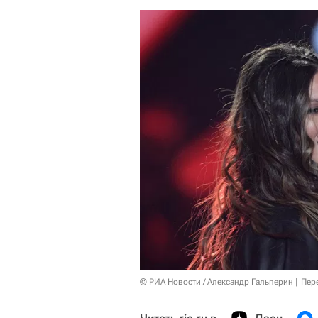
© РИА Новости / Александр Гальперин
Пер