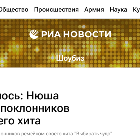
Общество
Происшествия
Армия
Наука
Ку
Шоубиз
лось: Нюша
 поклонников
го хита
нников ремейком своего хита "Выбирать чудо"