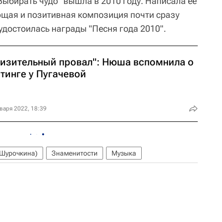
Выбирать чудо" вышла в 2010 году. Написала ее
ая и позитивная композиция почти сразу
 удостоилась награды "Песня года 2010".
низительный провал": Нюша вспомнила о
тинге у Пугачевой
варя 2022, 18:39
Шурочкина)
Знаменитости
Музыка