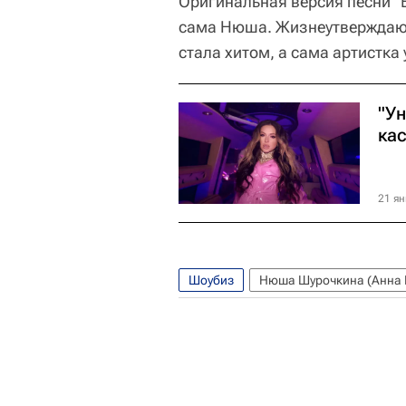
Оригинальная версия песни "
сама Нюша. Жизнеутверждающ
стала хитом, а сама артистка
"У
кас
21 ян
Шоубиз
Нюша Шурочкина (Анна 