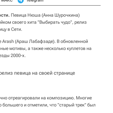
МАКС
Telegram
ости.
Певица Нюша (Анна Шурочкина)
ком своего хита "Выбирать чудо", релиз
ицу в Сети.
е Arash (Араш Лабафзаде). В обновленной
ные мотивы, а также несколько куплетов на
езды 2000-х.
релиз певица на своей странице
но отреагировали на композицию. Многие
о большего и отметили, что "старый трек" был