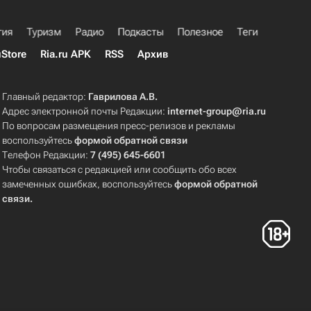
гия
Туризм
Радио
Подкасты
Полезное
Теги
uStore
Ria.ru APK
RSS
Архив
Главный редактор:
Гаврилова А.В.
Адрес электронной почты Редакции:
internet-group@ria.ru
По вопросам размещения пресс-релизов и рекламы
воспользуйтесь
формой обратной связи
Телефон Редакции:
7 (495) 645-6601
Чтобы связаться с редакцией или сообщить обо всех
замеченных ошибках, воспользуйтесь
формой обратной
связи
.