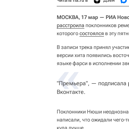
Читать ria.ru в
Дзен
МОСКВА, 17 мар — РИА Нов
расстроила
поклонников ремей
которого
состоялся
в эту пятн
В записи трека принял участи
версии хита появились восточ
«
языке фарси в исполнении зв
"Премьера", — подписала 
Вконтакте.
Поклонники Нюши неоднознач
написали, что ожидали чего-т
куда лучше.