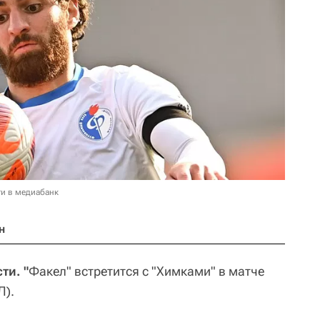
и в медиабанк
н
ти. "
Факел" встретится с "Химками" в матче
Л).