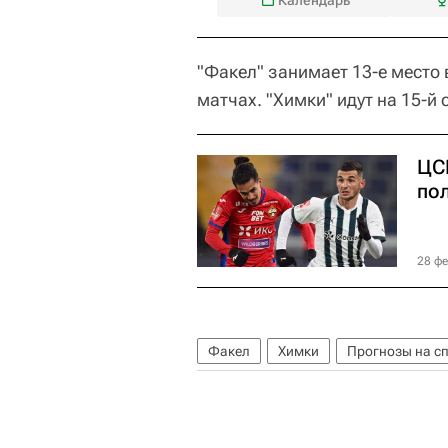
"Факел" занимает 13-е место 
матчах. "Химки" идут на 15-й 
ЦС
по
28 фе
Факел
Химки
Прогнозы на с