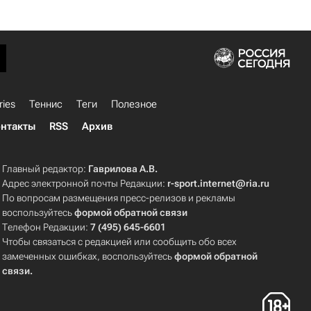
ries
Теннис
Теги
Полезное
нтакты
RSS
Архив
Главный редактор:
Гаврилова А.В.
Адрес электронной почты Редакции:
r-sport.internet@ria.ru
По вопросам размещения пресс-релизов и рекламы
воспользуйтесь
формой обратной связи
Телефон Редакции:
7 (495) 645-6601
Чтобы связаться с редакцией или сообщить обо всех
замеченных ошибках, воспользуйтесь
формой обратной
связи
.