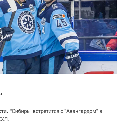
н
ти. "
Сибирь" встретится с "Авангардом" в
КХЛ.