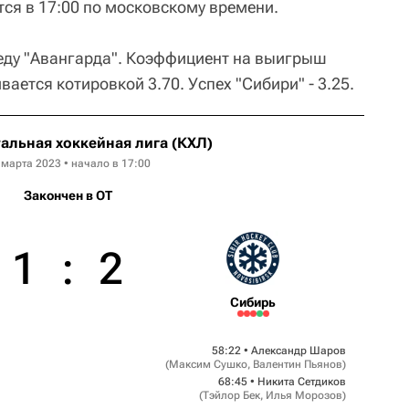
тся в 17:00 по московскому времени.
еду "Авангарда". Коэффициент на выигрыш
вается котировкой 3.70. Успех "Сибири" - 3.25.
альная хоккейная лига (КХЛ)
 марта 2023 • начало в 17:00
Закончен в OT
1
:
2
Сибирь
58:22 •
Александр Шаров
(
Максим Сушко
,
Валентин Пьянов
)
68:45 •
Никита Сетдиков
(
Тэйлор Бек
,
Илья Морозов
)