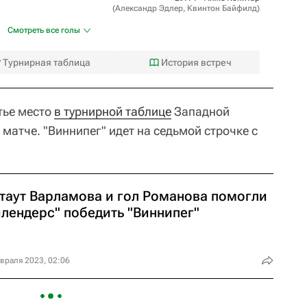
(
Александр Эдлер
,
Квинтон Байфилд
)
Смотреть все голы
Турнирная таблица
История встреч
тье место
в турнирной таблице
Западной
 матче. "Виннипег" идет на седьмой строчке с
таут Варламова и гол Романова помогли
йлендерс" победить "Виннипег"
враля 2023, 02:06