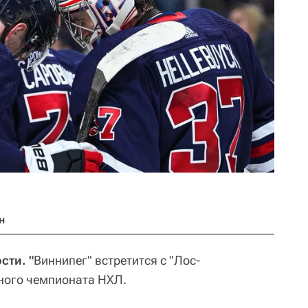
н
сти. "
Виннипег" встретится с "Лос-
ного чемпионата НХЛ.