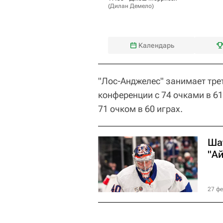
(
Дилан Демело
)
Календарь
"Лос-Анджелес" занимает тре
конференции с 74 очками в 61
71 очком в 60 играх.
Ша
"А
27 фе