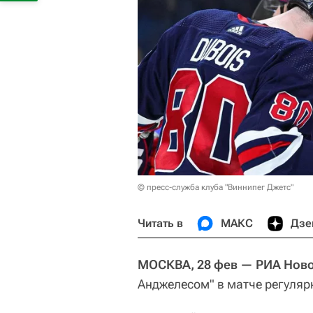
© пресс-служба клуба "Виннипег Джетс"
Читать в
МАКС
Дзе
МОСКВА, 28 фев — РИА Ново
Анджелесом" в матче регуляр