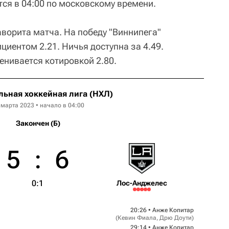
тся в 04:00 по московскому времени.
аворита матча. На победу "Виннипега"
циентом 2.21. Ничья доступна за 4.49.
нивается котировкой 2.80.
ьная хоккейная лига (НХЛ)
 марта 2023 • начало в 04:00
Закончен (Б)
5
:
6
0:1
Лос-Анджелес
20:26 •
Анже Копитар
(
Кевин Фиала
,
Дрю Доути
)
29:14 •
Анже Копитар