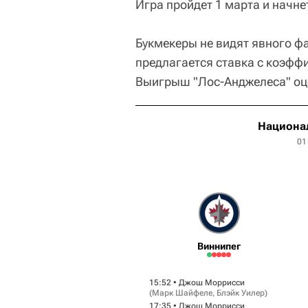
Игра пройдет 1 марта и начне
Букмекеры не видят явного ф
предлагается ставка с коэффи
Выигрыш "Лос-Анджелеса" оце
Национал
01
Виннипег
15:52 •
Джош Моррисси
(
Марк Шайфеле
,
Блэйк Уилер
)
17:35 •
Джош Моррисси