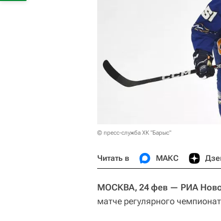
© пресс-служба ХК "Барыс"
Читать в
МАКС
Дзе
МОСКВА, 24 фев — РИА Ново
матче регулярного чемпионат