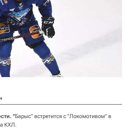
н
сти. "
Барыс" встретится с "Локомотивом" в
а КХЛ.