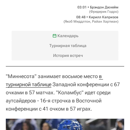
03:01 •
Брэндон Дюхейм
(
Фредерик Годро
)
08:48 •
Кирилл Капризов
(
Якоб Миддлтон
,
Райан Хартман
)
Календарь
Турнирная таблица
История встреч
"Миннесота" занимает восьмое место
в 
турнирной таблице
Западной конференции с 67
очками в 57 матчах. "Коламбус" идет среди
аутсайдеров - 16-я строчка в Восточной
конференции с 41 очком в 57 играх.