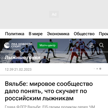
Политика
В мире
Экономика
Общество
Про
Матч-центр
Лыжные гонки
12:39 21.02.2023
Вяльбе: мировое сообщество
дало понять, что скучает по
российским лыжникам
Глава ФЛГР Вяльбе: FIS своим роликом перед ЧМ