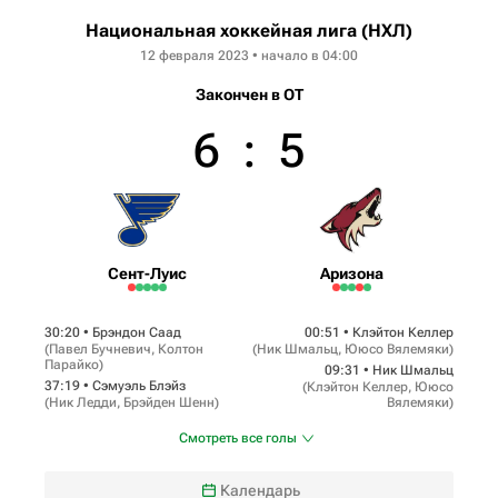
Национальная хоккейная лига (НХЛ)
12 февраля 2023 • начало в 04:00
Закончен в OT
6
:
5
Сент-Луис
Аризона
30:20 •
Брэндон Саад
00:51 •
Клэйтон Келлер
(
Павел Бучневич
,
Колтон
(
Ник Шмальц
,
Ююсо Вялемяки
)
Парайко
)
09:31 •
Ник Шмальц
37:19 •
Сэмуэль Блэйз
(
Клэйтон Келлер
,
Ююсо
(
Ник Ледди
,
Брэйден Шенн
)
Вялемяки
)
Смотреть все голы
Календарь