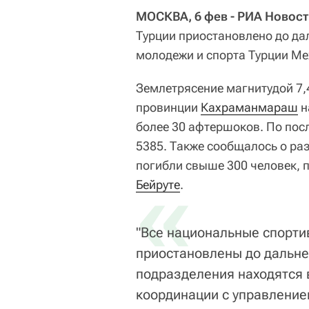
МОСКВА, 6 фев - РИА Новост
Турции приостановлено до д
молодежи и спорта Турции Ме
Землетрясение магнитудой 7,4
провинции
Кахраманмараш
н
более 30 афтершоков. По пос
5385. Также сообщалось о ра
погибли свыше 300 человек, 
«
Бейруте
.
"Все национальные спорти
приостановлены до дальн
подразделения находятся 
координации с управление