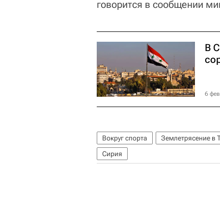
говорится в сообщении мин
В 
со
6 фев
Вокруг спорта
Землетрясение в Т
Сирия