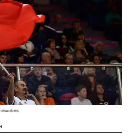
 медиабанк
н