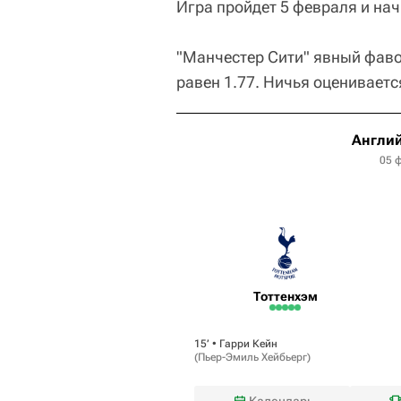
Игра пройдет 5 февраля и нач
"Манчестер Сити" явный фаво
равен 1.77. Ничья оценивается
Англий
05 
Тоттенхэм
15‎’‎ •
Гарри Кейн
(
Пьер-Эмиль Хейбьерг
)
Календарь