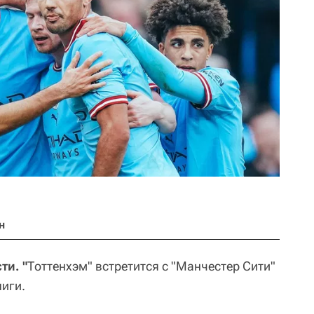
н
ти. "
Тоттенхэм" встретится с "Манчестер Сити"
лиги.