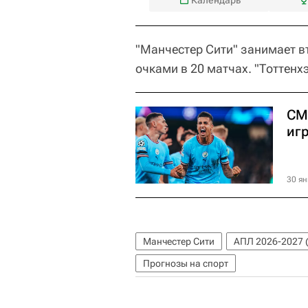
"Манчестер Сити" занимает вт
очками в 20 матчах. "Тоттенхэ
СМ
иг
30 ян
Манчестер Сити
АПЛ 2026-2027 
Прогнозы на спорт