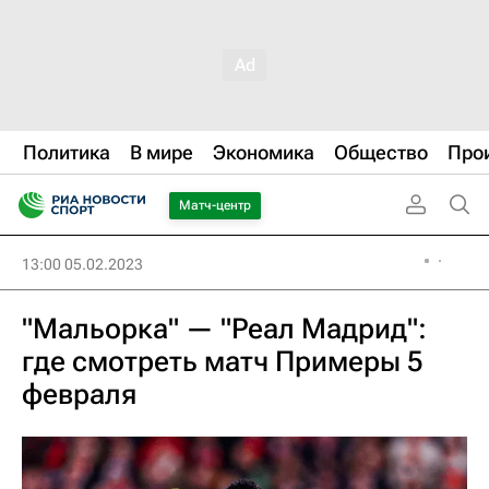
Политика
В мире
Экономика
Общество
Про
Матч-центр
13:00 05.02.2023
"Мальорка" — "Реал Мадрид":
где смотреть матч Примеры 5
февраля