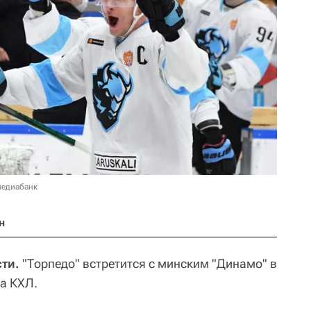
медиабанк
н
сти.
"Торпедо" встретится с минским "Динамо" в
а КХЛ.