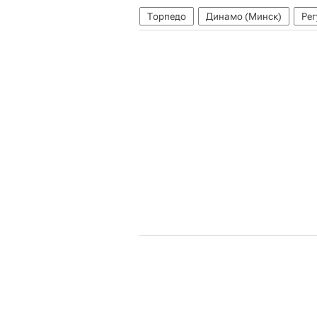
Торпедо
Динамо (Минск)
Ре