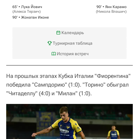
65‎’‎ •
Лука Йович
90‎’‎ •
Янн Карамо
(
Алекса Терзич
)
(
Никола Влашич
)
90‎’‎ •
Жонатан Иконе
Календарь
Турнирная таблица
История встреч
На прошлых этапах Кубка Италии "Фиорентина"
победила "Сампдорию" (1:0). "Торино" обыграл
"Читаделлу" (4:0) и "Милан" (1:0).