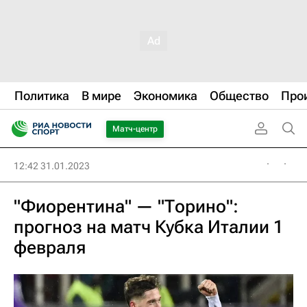
Политика
В мире
Экономика
Общество
Про
Матч-центр
12:42 31.01.2023
"Фиорентина" — "Торино":
прогноз на матч Кубка Италии 1
февраля