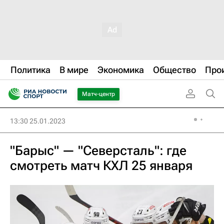
Политика
В мире
Экономика
Общество
Про
Матч-центр
13:30 25.01.2023
"Барыс" — "Северсталь": где
смотреть матч КХЛ 25 января