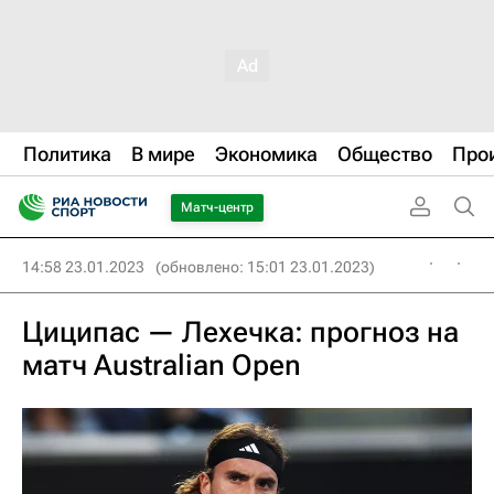
Политика
В мире
Экономика
Общество
Про
Матч-центр
14:58 23.01.2023
(обновлено: 15:01 23.01.2023)
Циципас — Лехечка: прогноз на
матч Australian Open