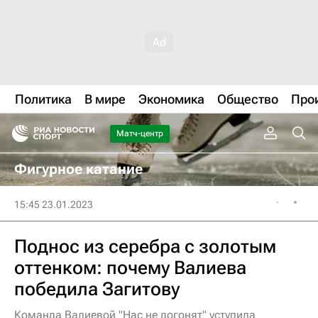
Политика
В мире
Экономика
Общество
Про
Матч-центр
Фигурное катание
15:45 23.01.2023
Поднос из серебра с золотым
оттенком: почему Валиева
победила Загитову
Команда Валиевой "Нас не догонят" уступила