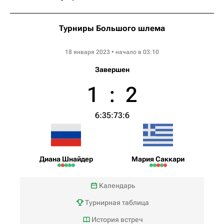
Турниры Большого шлема
Australian Open WTA
18 января 2023 • начало в 03:10
Завершен
1
:
2
6:3
5:7
3:6
Диана Шнайдер
Мария Саккари
Календарь
Турнирная таблица
История встреч