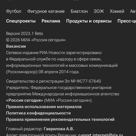
Футбол
Фигурное катание
Биатлон
ЗОЖ
Хоккей
Ав
Спецпроекты
Реклама
Продукты и сервисы
Пресс-ц
Версия 2023.1 Beta
© 2026 МИА «Россия сегодня»
Вакансии
Сетевое издание РИА Новости зарегистрировано
в Федеральной службе по надзору в сфере связи,
информационных технологий и массовых коммуникаций
(Роскомнадзор) 08 апреля 2014 года.
Свидетельство о регистрации Эл № ФС77-57640
Учредитель: Федеральное государственное унитарное
предприятие Международное информационное агентство
«Россия сегодня»
(МИА «Россия сегодня»).
Правила использования материалов
Политика конфиденциальности
Правила применения рекомендательных технологий
Главный редактор:
Гаврилова А.В.
Адрес электронной почты Редакции:
r-sport.internet@ria.ru