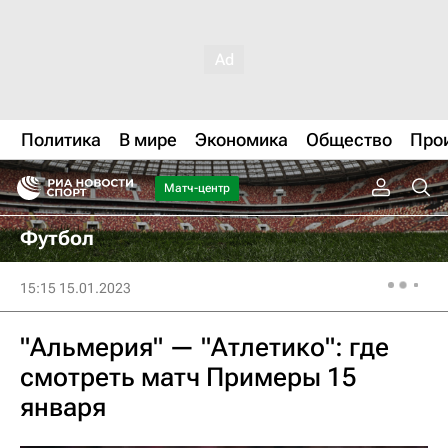
Политика
В мире
Экономика
Общество
Про
Матч-центр
Футбол
15:15 15.01.2023
"Альмерия" — "Атлетико": где
смотреть матч Примеры 15
января