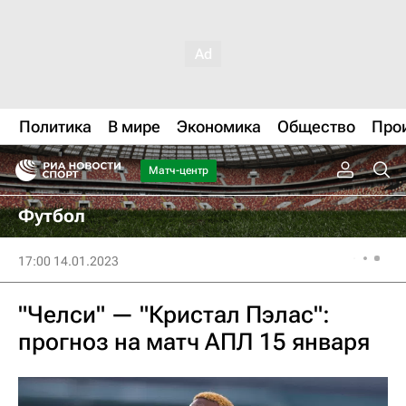
Политика
В мире
Экономика
Общество
Про
Матч-центр
Футбол
17:00 14.01.2023
"Челси" — "Кристал Пэлас":
прогноз на матч АПЛ 15 января