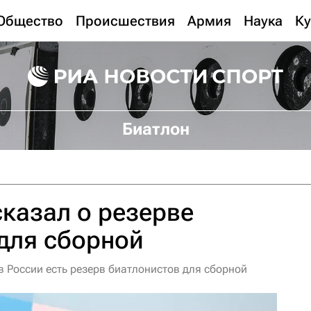
Общество
Происшествия
Армия
Наука
Ку
Биатлон
казал о резерве
для сборной
в России есть резерв биатлонистов для сборной