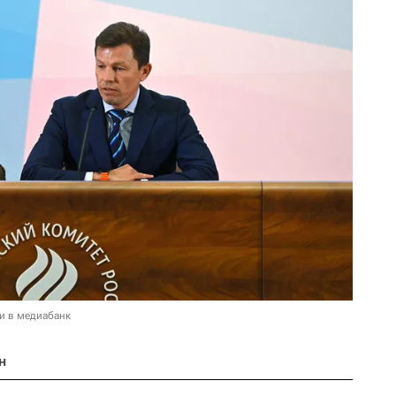
и в медиабанк
н