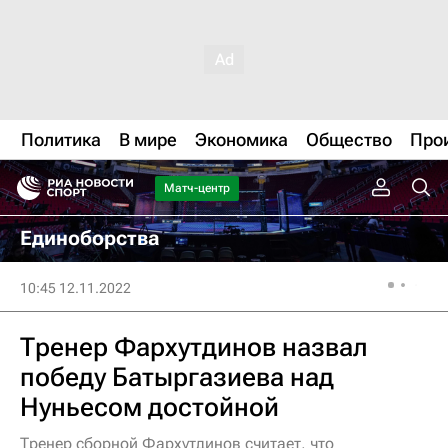
Политика
В мире
Экономика
Общество
Про
Матч-центр
Единоборства
10:45 12.11.2022
Тренер Фархутдинов назвал
победу Батыргазиева над
Нуньесом достойной
Тренер сборной Фархутдинов считает, что