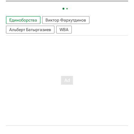
Единоборства
Виктор Фархутдинов
Альберт Батыргазиев
WBA