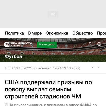
Политика
В мире
Экономика
Общество
Про
Матч-центр
Футбол
13:57 18.10.2022
(обновлено: 14:24 19.10.2022)
США поддержали призывы по
поводу выплат семьям
строителей стадионов ЧМ
США присоединились к призывам в адрес ФИФА по