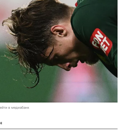
ейти в медиабанк
н