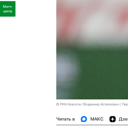
Матч-
центр
© РИА Новости / Владимир Астапкович
Пер
Читать в
МАКС
Дзе