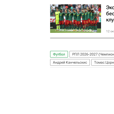
Эк
бе
кл
12 ок
Футбол
РПЛ 2026-2027 (Чемпион
Андрей Канчельскис
Томас Цорн