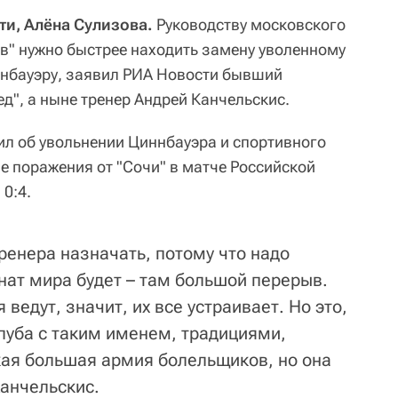
ти, Алёна Сулизова.
Руководству московского
в" нужно быстрее находить замену уволенному
ннбауэру, заявил РИА Новости бывший
д", а ныне тренер Андрей Канчельскис.
ил об увольнении Циннбауэра и спортивного
е поражения от "Сочи" в матче Российской
 0:4.
ренера назначать, потому что надо
нат мира будет – там большой перерыв.
 ведут, значит, их все устраивает. Но это,
клуба с таким именем, традициями,
кая большая армия болельщиков, но она
Канчельскис.