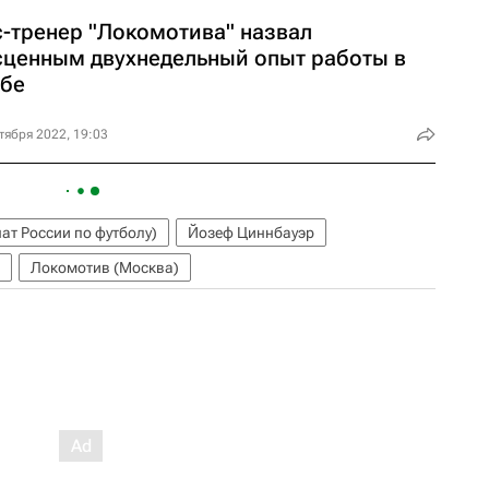
с-тренер "Локомотива" назвал
сценным двухнедельный опыт работы в
убе
тября 2022, 19:03
ат России по футболу)
Йозеф Циннбауэр
Локомотив (Москва)