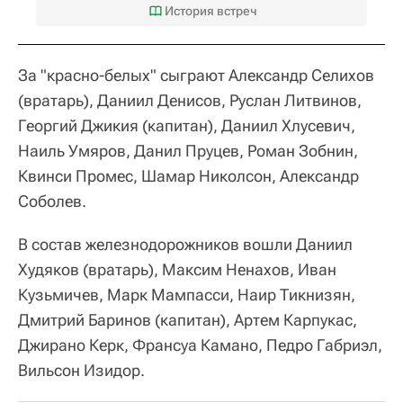
История встреч
За "красно-белых" сыграют Александр Селихов
(вратарь), Даниил Денисов, Руслан Литвинов,
Георгий Джикия (капитан), Даниил Хлусевич,
Наиль Умяров, Данил Пруцев, Роман Зобнин,
Квинси Промес, Шамар Николсон, Александр
Соболев.
В состав железнодорожников вошли Даниил
Худяков (вратарь), Максим Ненахов, Иван
Кузьмичев, Марк Мампасси, Наир Тикнизян,
Дмитрий Баринов (капитан), Артем Карпукас,
Джирано Керк, Франсуа Камано, Педро Габриэл,
Вильсон Изидор.