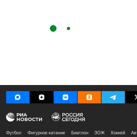
Футбол
Фигурное катание
Биатлон
ЗОЖ
Хоккей
Ав