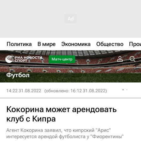
Политика
В мире
Экономика
Общество
Про
Матч-центр
Футбол
14:22 31.08.2022
(обновлено: 16:12 31.08.2022)
Кокорина может арендовать
клуб с Кипра
Агент Кокорина заявил, что кипрский "Арис"
интересуется арендой футболиста у "Фиорентины"