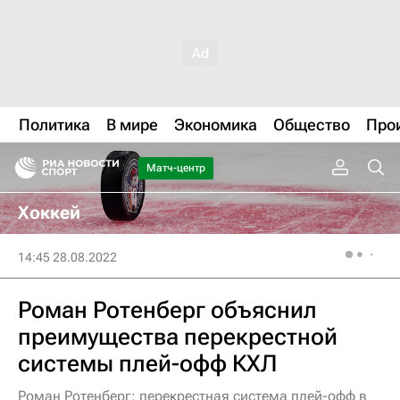
Политика
В мире
Экономика
Общество
Про
Матч-центр
Хоккей
14:45 28.08.2022
Роман Ротенберг объяснил
преимущества перекрестной
системы плей-офф КХЛ
Роман Ротенберг: перекрестная система плей-офф в