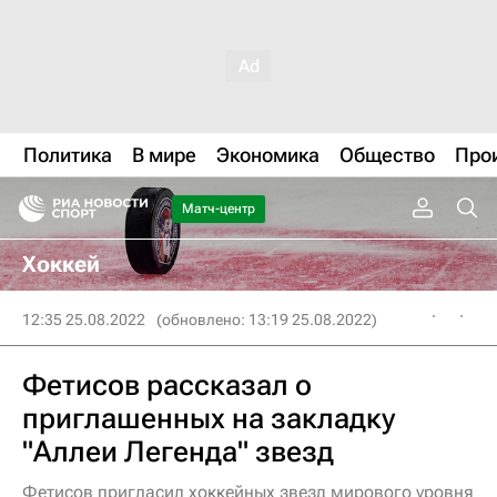
Политика
В мире
Экономика
Общество
Про
Матч-центр
Хоккей
12:35 25.08.2022
(обновлено: 13:19 25.08.2022)
Фетисов рассказал о
приглашенных на закладку
"Аллеи Легенда" звезд
Фетисов пригласил хоккейных звезд мирового уровня