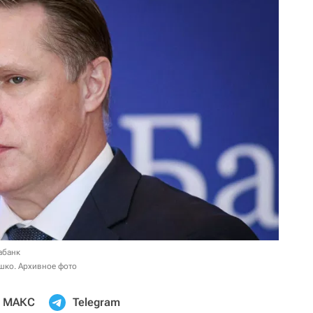
абанк
шко. Архивное фото
МАКС
Telegram