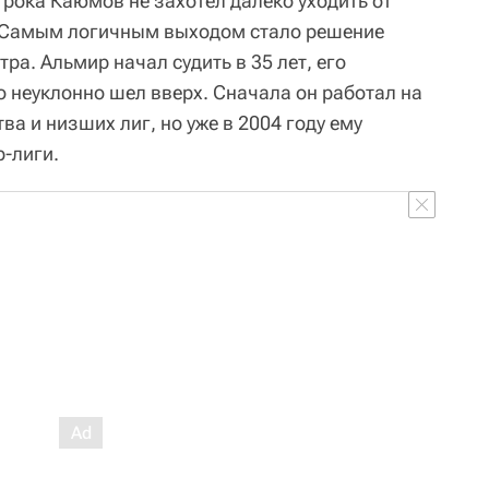
рока Каюмов не захотел далеко уходить от
. Самым логичным выходом стало решение
ра. Альмир начал судить в 35 лет, его
о неуклонно шел вверх. Сначала он работал на
а и низших лиг, но уже в 2004 году ему
р-лиги.