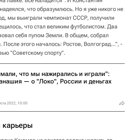
на лавке. Все наладится". И Константин
 надеялся, что образумлюсь. Но я уже никого не
од, мы выиграли чемпионат СССР, получили
ещилось, что стал великим футболистом. Два
вовал себя пупом Земли. В общем, собрал
. После этого началось: Ростов, Волгоград…", -
ью "Советскому спорту".
мали, что мы нажирались и играли":
анашия — о "Локо", России и деньгах
уста 2022, 10:00
 карьеры