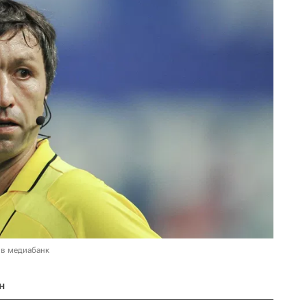
 в медиабанк
н