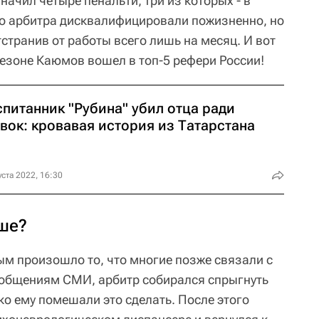
начил четыре пенальти, три из которых - в
го арбитра дисквалифицировали пожизненно, но
странив от работы всего лишь на месяц. И вот
сезоне Каюмов вошел в топ-5 рефери России!
питанник "Рубина" убил отца ради
вок: кровавая история из Татарстана
уста 2022, 16:30
уше?
ым произошло то, что многие позже связали с
ообщениям СМИ, арбитр собирался спрыгнуть
ко ему помешали это сделать. После этого