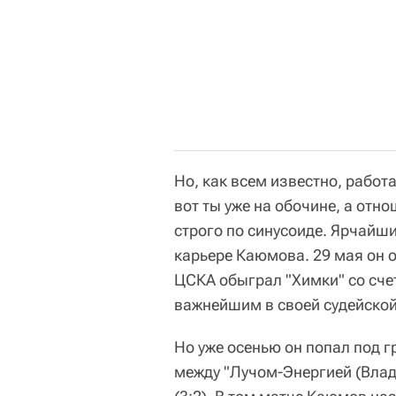
Но, как всем известно, работ
вот ты уже на обочине, а отн
строго по синусоиде. Ярчайш
карьере Каюмова. 29 мая он о
ЦСКА обыграл "Химки" со сче
важнейшим в своей судейской
Но уже осенью он попал под г
между "Лучом-Энергией (Вла