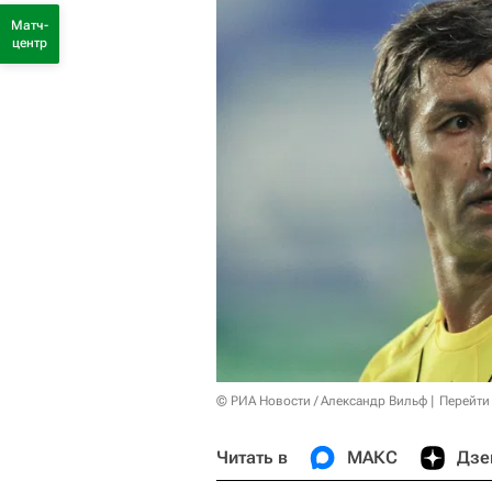
Матч-
центр
© РИА Новости / Александр Вильф
Перейти
Читать в
МАКС
Дзе