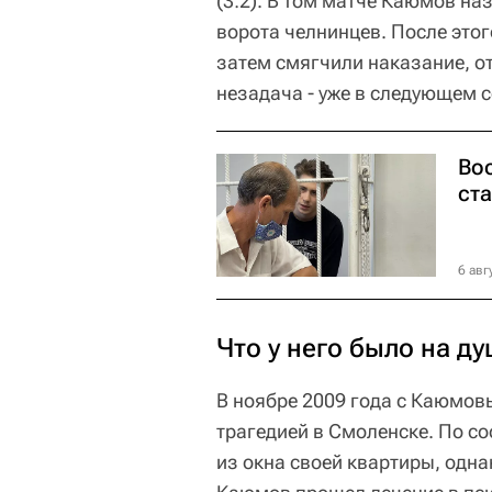
(3:2). В том матче Каюмов наз
ворота челнинцев. После это
затем смягчили наказание, от
незадача - уже в следующем 
Вос
ста
6 авг
Что у него было на д
В ноябре 2009 года с Каюмов
трагедией в Смоленске. По с
из окна своей квартиры, одна