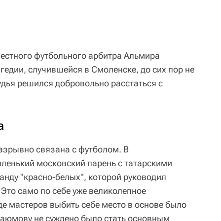
звестного футбольного арбитра Альмира
едии, случившейся в Смоленске, до сих пор не
удья решился добровольно расстаться с
а
азрывно связана с футболом. В
ленький московский парень с татарскими
анду "красно-белых", которой руководил
 Это само по себе уже великолепное
де мастеров выбить себе место в основе было
 Каюмову не суждено было стать основным