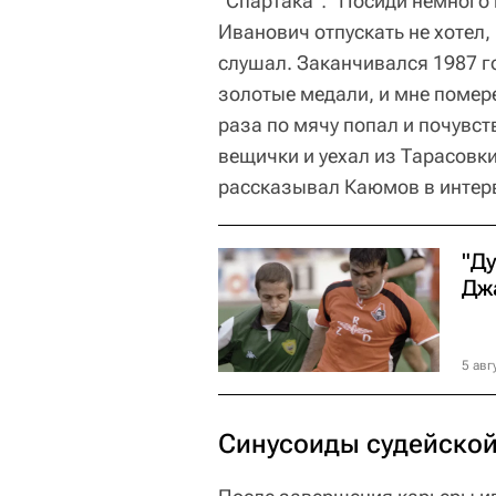
"Спартака": "Посиди немного 
Иванович отпускать не хотел,
слушал. Заканчивался 1987 г
золотые медали, и мне помер
раза по мячу попал и почувст
вещички и уехал из Тарасовки
рассказывал Каюмов в интерв
"Ду
Дж
5 авг
Синусоиды судейской