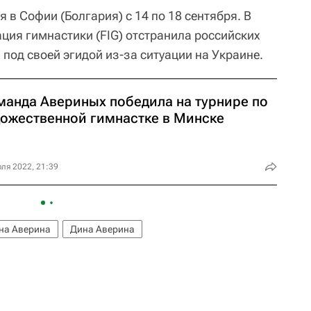
 в Софии (Болгария) с 14 по 18 сентября. В
ия гимнастики (FIG) отстранила российских
под своей эгидой из-за ситуации на Украине.
манда Авериных победила на турнире по
дожественной гимнастке в Минске
ля 2022, 21:39
на Аверина
Дина Аверина