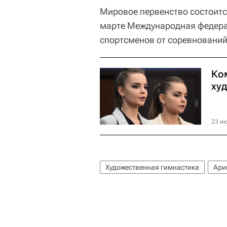
Мировое первенство состоится
марте Международная федерац
спортсменов от соревнований 
Ко
ху
23 ию
Художественная гимнастика
Ари