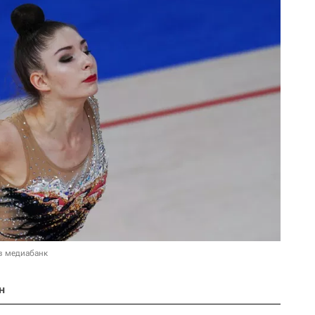
в медиабанк
н