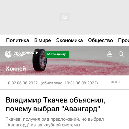
Политика
В мире
Экономика
Общество
Про
Матч-центр
Хоккей
10:02 06.08.2022
(обновлено: 10:31 06.08.2022)
Владимир Ткачев объяснил,
почему выбрал "Авангард"
Ткачев: получил ряд предложений, но выбрал
"Авангард" из-за клубной системы