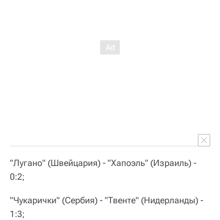
"Лугано" (Швейцария) - "Хапоэль" (Израиль) -
0:2;
"Чукарички" (Сербия) - "Твенте" (Нидерланды) -
1:3;