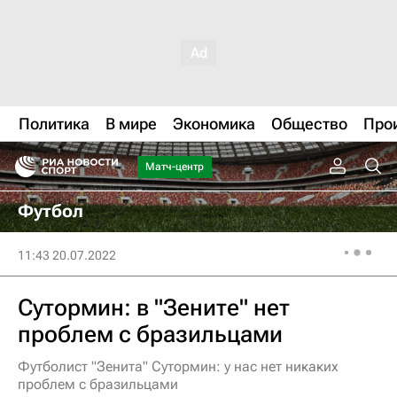
Политика
В мире
Экономика
Общество
Про
Матч-центр
Футбол
11:43 20.07.2022
Сутормин: в "Зените" нет
проблем с бразильцами
Футболист "Зенита" Сутормин: у нас нет никаких
проблем с бразильцами