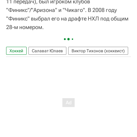
11 передач), был игроком клубов
"Финикс"/"Аризона" и "Чикаго". В 2008 году
"Финикс" выбрал его на драфте НХЛ под общим
28-м номером.
Хоккей
Салават Юлаев
Виктор Тихонов (хоккеист)