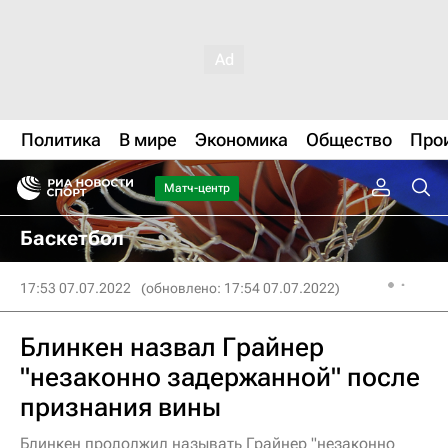
Политика
В мире
Экономика
Общество
Про
Матч-центр
Баскетбол
17:53 07.07.2022
(обновлено: 17:54 07.07.2022)
Блинкен назвал Грайнер
"незаконно задержанной" после
признания вины
Блинкен продолжил называть Грайнер "незаконно