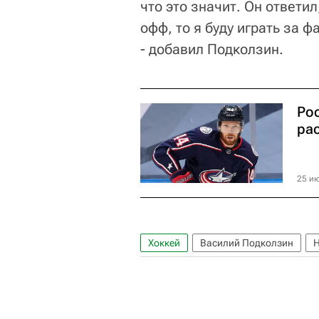
что это значит. Он ответил
офф, то я буду играть за 
- добавил Подколзин.
Ро
ра
25 ию
Хоккей
Василий Подколзин
Н