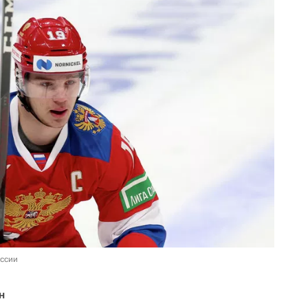
оссии
н