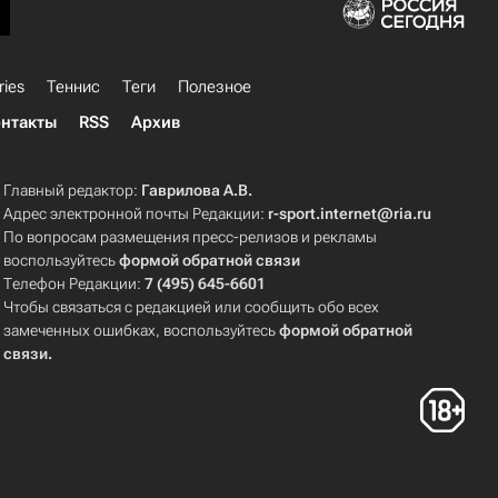
ries
Теннис
Теги
Полезное
нтакты
RSS
Архив
Главный редактор:
Гаврилова А.В.
Адрес электронной почты Редакции:
r-sport.internet@ria.ru
По вопросам размещения пресс-релизов и рекламы
воспользуйтесь
формой обратной связи
Телефон Редакции:
7 (495) 645-6601
Чтобы связаться с редакцией или сообщить обо всех
замеченных ошибках, воспользуйтесь
формой обратной
связи
.