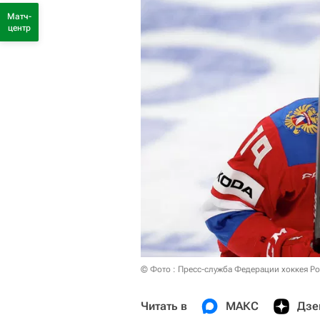
Матч-
центр
© Фото : Пресс-служба Федерации хоккея Р
Читать в
МАКС
Дзе