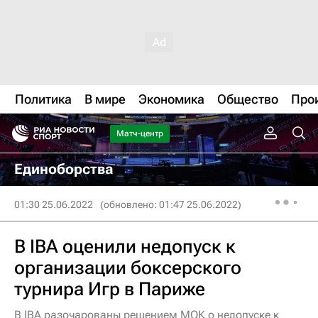
Политика
В мире
Экономика
Общество
Про
Матч-центр
Единоборства
01:30 25.06.2022
(обновлено: 01:47 25.06.2022)
В IBA оценили недопуск к
организации боксерского
турнира Игр в Париже
В IBA разочарованы решением МОК о недопуске к