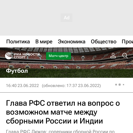
Политика
В мире
Экономика
Общество
Про
Матч-центр
Футбол
16:40 23.06.2022
(обновлено: 17:37 23.06.2022)
Глава РФС ответил на вопрос о
возможном матче между
сборными России и Индии
Глава РФС Дюков: соперники сборной России по