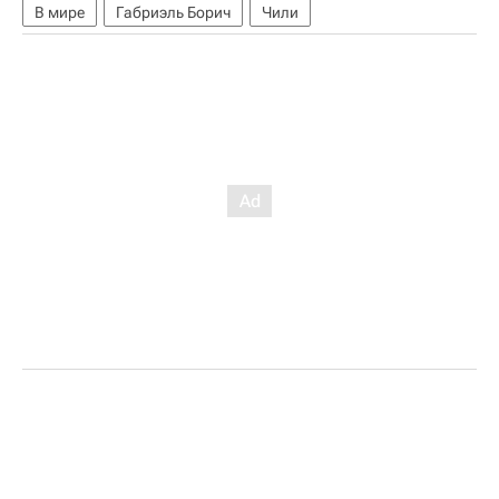
В мире
Габриэль Борич
Чили