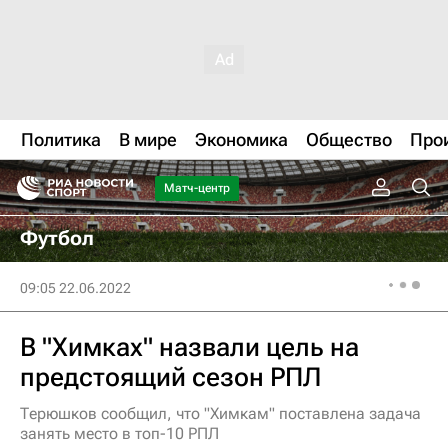
Политика
В мире
Экономика
Общество
Про
Матч-центр
Футбол
09:05 22.06.2022
В "Химках" назвали цель на
предстоящий сезон РПЛ
Терюшков сообщил, что "Химкам" поставлена задача
занять место в топ-10 РПЛ