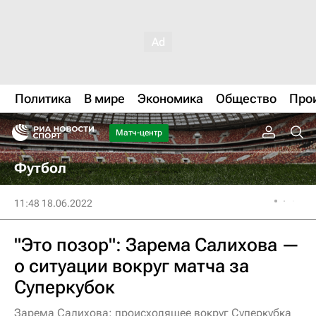
Политика
В мире
Экономика
Общество
Про
Матч-центр
Футбол
11:48 18.06.2022
"Это позор": Зарема Салихова —
о ситуации вокруг матча за
Суперкубок
Зарема Салихова: происходящее вокруг Суперкубка