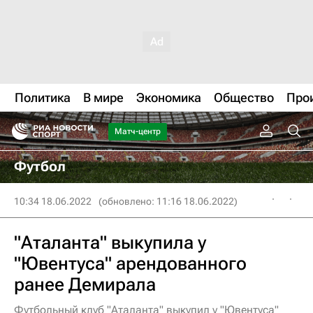
Политика
В мире
Экономика
Общество
Про
Матч-центр
Футбол
10:34 18.06.2022
(обновлено: 11:16 18.06.2022)
"Аталанта" выкупила у
"Ювентуса" арендованного
ранее Демирала
Футбольный клуб "Аталанта" выкупил у "Ювентуса"