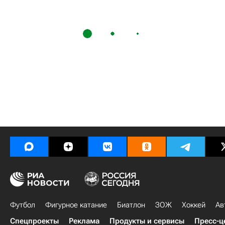
Футбол
Фигурное катание
Биатлон
ЗОЖ
Хоккей
Ав
Спецпроекты
Реклама
Продукты и сервисы
Пресс-ц