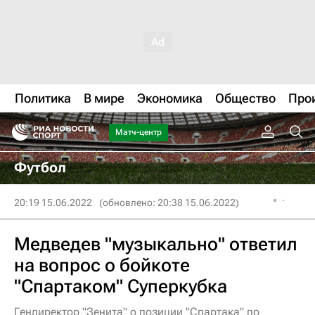
Политика
В мире
Экономика
Общество
Про
Матч-центр
Футбол
20:19 15.06.2022
(обновлено: 20:38 15.06.2022)
Медведев "музыкально" ответил
на вопрос о бойкоте
"Спартаком" Суперкубка
Гендиректор "Зенита" о позиции "Спартака" по