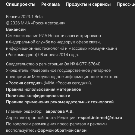
Спецпроекты
Реклама
Продукты и сервисы
Пресс-ц
Версия 2023.1 Beta
© 2026 МИА «Россия сегодня»
Вакансии
Сетевое издание РИА Новости зарегистрировано
в Федеральной службе по надзору в сфере связи,
информационных технологий и массовых коммуникаций
(Роскомнадзор) 08 апреля 2014 года.
Свидетельство о регистрации Эл № ФС77-57640
Учредитель: Федеральное государственное унитарное
предприятие Международное информационное агентство
«Россия сегодня»
(МИА «Россия сегодня»).
Правила использования материалов
Политика конфиденциальности
Правила применения рекомендательных технологий
Главный редактор:
Гаврилова А.В.
Адрес электронной почты Редакции:
r-sport.internet@ria.ru
По вопросам размещения пресс-релизов и рекламы
воспользуйтесь
формой обратной связи