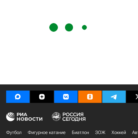
Футбол
Фигурное катание
Биатлон
ЗОЖ
Хоккей
Ав