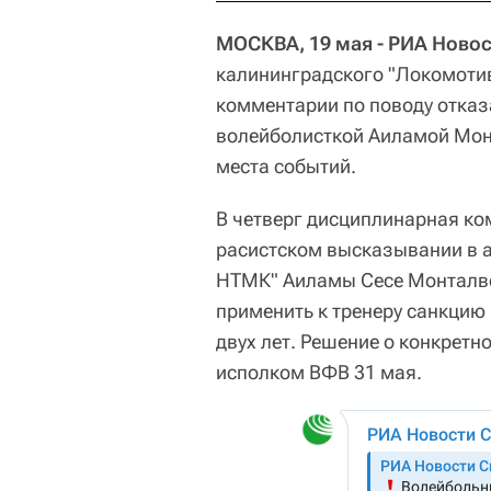
МОСКВА, 19 мая - РИА Новос
калининградского "Локомотив
комментарии по поводу отказ
волейболисткой Аиламой Мон
места событий.
В четверг дисциплинарная к
расистском высказывании в а
НТМК" Аиламы Сесе Монталво
применить к тренеру санкцию
двух лет. Решение о конкретн
исполком ВФВ 31 мая.