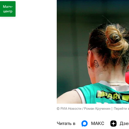
Матч-
центр
© РИА Новости / Роман Кручинин
Перейти 
Читать в
МАКС
Дзе