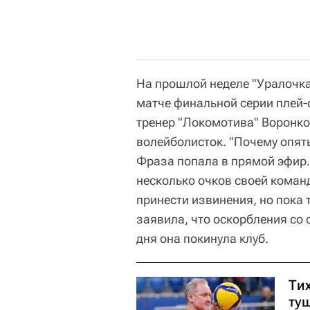
На прошлой неделе "Уралочк
матче финальной серии плей-о
тренер "Локомотива" Воронков
волейболисток. "Почему опять
Фраза попала в прямой эфир.
несколько очков своей коман
принести извинения, но пока 
заявила, что оскорбления со 
дня она покинула клуб.
Ти
ту