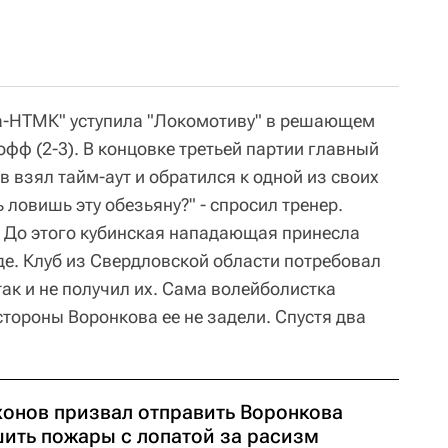
а-НТМК" уступила "Локомотиву" в решающем
фф (2-3). В концовке третьей партии главный
 взял тайм-аут и обратился к одной из своих
 ловишь эту обезьяну?" - спросил тренер.
 До этого кубинская нападающая принесла
де. Клуб из Свердловской области потребовал
так и не получил их. Сама волейболистка
стороны Воронкова ее не задели. Спустя два
хонов призвал отправить Воронкова
шить пожары с лопатой за расизм