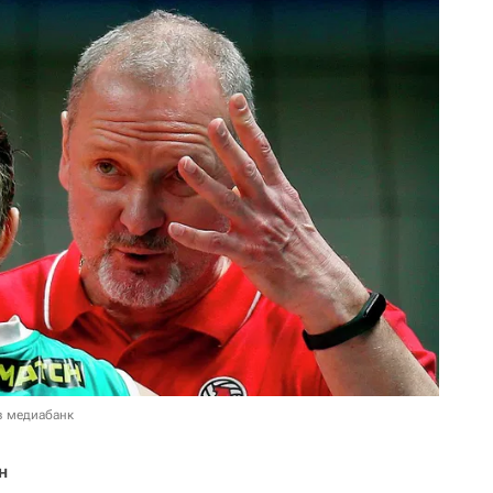
в медиабанк
н