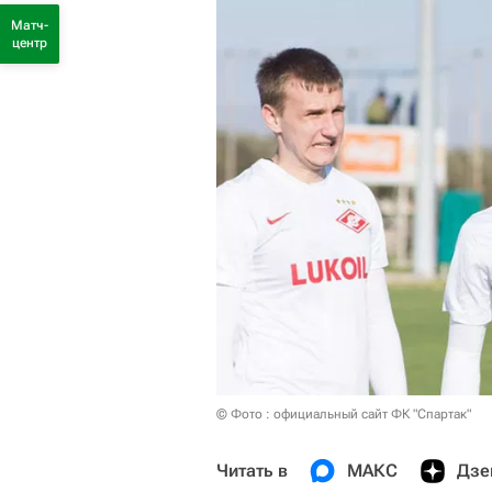
Матч-
центр
© Фото : официальный сайт ФК "Спартак"
Читать в
МАКС
Дзе