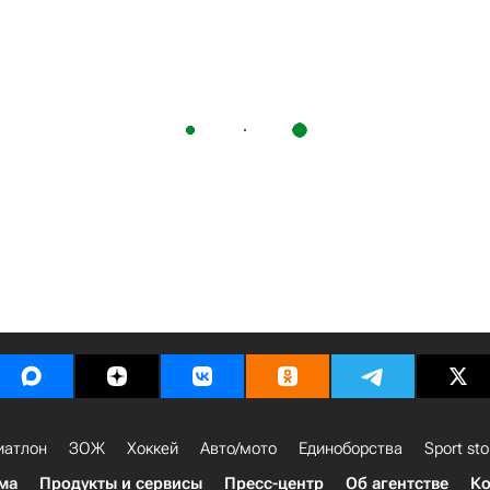
иатлон
ЗОЖ
Хоккей
Авто/мото
Единоборства
Sport sto
ма
Продукты и сервисы
Пресс-центр
Об агентстве
Ко