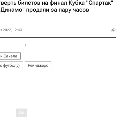
верть билетов на финал Кубка "Спартак"
"Динамо" продали за пару часов
я 2022, 12:43
н Сакала
о футболу)
Рейнджерс