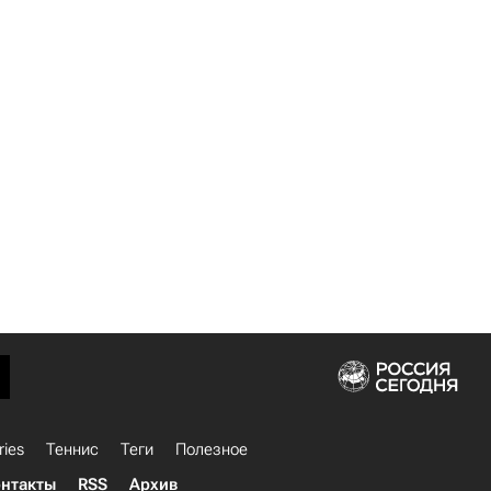
ries
Теннис
Теги
Полезное
нтакты
RSS
Архив