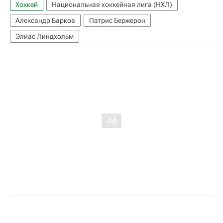
Хоккей
Национальная хоккейная лига (НХЛ)
Александр Барков
Патрис Бержерон
Элиас Линдхольм