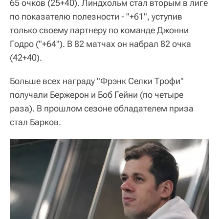
65 очков (25+40). Линдхольм стал вторым в лиге
по показателю полезности - "+61", уступив
только своему партнеру по команде Джонни
Годро ("+64"). В 82 матчах он набрал 82 очка
(42+40).
Больше всех награду "Фрэнк Селки Трофи"
получали Бержерон и Боб Гейни (по четыре
раза). В прошлом сезоне обладателем приза
стал Барков.