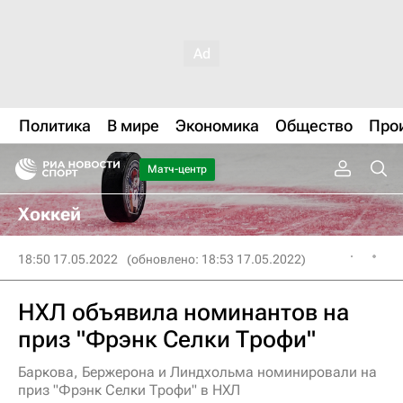
Политика
В мире
Экономика
Общество
Про
Матч-центр
Хоккей
18:50 17.05.2022
(обновлено: 18:53 17.05.2022)
НХЛ объявила номинантов на
приз "Фрэнк Селки Трофи"
Баркова, Бержерона и Линдхольма номинировали на
приз "Фрэнк Селки Трофи" в НХЛ