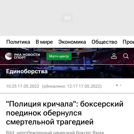
Политика
В мире
Экономика
Общество
Про
Матч-центр
Единоборства
10:25 17.05.2022
(обновлено: 12:17 17.05.2022)
"Полиция кричала": боксерский
поединок обернулся
смертельной трагедией
Bild: непобежденный немецкий боксер Ямак